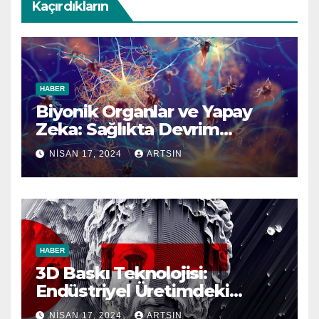
Kaçırdıkların
HABER
Biyonik Organlar ve Yapay
Zeka: Sağlıkta Devrim
Yaratacak Teknolojik
NISAN 17, 2024
ARTSIN
Gelişmeler
HABER
3D Baskı Teknolojisi:
Endüstriyel Üretimdeki
Yenilikler ve Gelecek
NISAN 17, 2024
ARTSIN