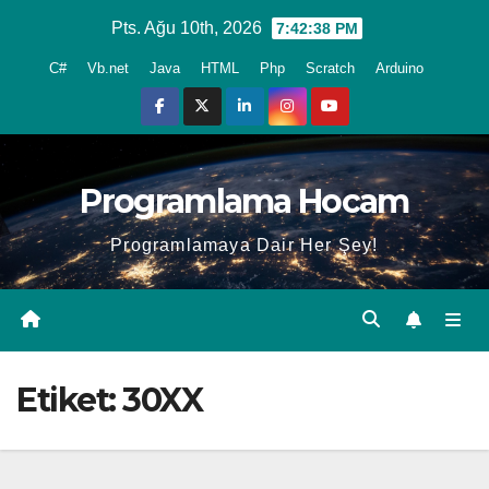
Skip
Pts. Ağu 10th, 2026
7:42:39 PM
to
C#
Vb.net
Java
HTML
Php
Scratch
Arduino
content
Programlama Hocam
Programlamaya Dair Her Şey!
Etiket:
30XX