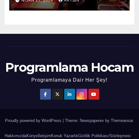
NISAN 17, 2024
ARTSIN
Programlama Hocam
Programlamaya Dair Her Şey!
Proudly powered by WordPress
|
Theme: Newspaperex by
Themeansar
.
Hakkımızda
Künye
İletişim
Konuk Yazarlık
Gizlilik Politikası/Sözleşmesi