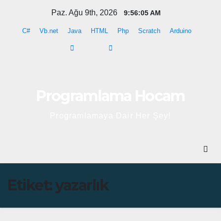
Skip
Paz. Ağu 9th, 2026
9:56:05 AM
to
C#
Vb.net
Java
HTML
Php
Scratch
Arduino
content
Programlama Hocam
Programlamaya Dair Her Şey!
Etiket:
yazarlık