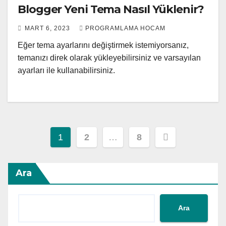
Blogger Yeni Tema Nasıl Yüklenir?
MART 6, 2023
PROGRAMLAMA HOCAM
Eğer tema ayarlarını değiştirmek istemiyorsanız,
temanızı direk olarak yükleyebilirsiniz ve varsayılan
ayarları ile kullanabilirsiniz.
Posts
1
2
…
8
pagination
Ara
Ara