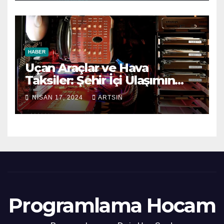
HABER
Uçan Araçlar ve Hava
Taksiler: Şehir İçi Ulaşımın
Geleceği
NISAN 17, 2024
ARTSIN
Programlama Hocam