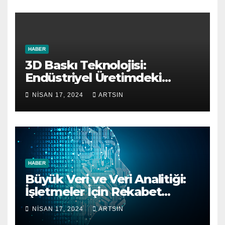
HABER
3D Baskı Teknolojisi:
Endüstriyel Üretimdeki
Yenilikler ve Gelecek
NISAN 17, 2024
ARTSIN
Trendleri
HABER
Büyük Veri ve Veri Analitiği:
İşletmeler İçin Rekabet
Avantajı
NISAN 17, 2024
ARTSIN