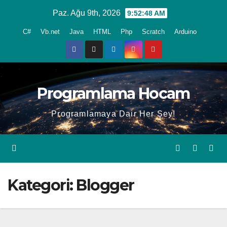
Skip
Paz. Ağu 9th, 2026
9:52:48 AM
to
C#
Vb.net
Java
HTML
Php
Scratch
Arduino
content
Programlama Hocam
Programlamaya Dair Her Şey!
Kategori:
Blogger